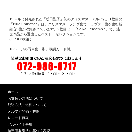
1982年に発売された「松田聖子」初のクリスマス・アルバム。1枚目の
『Blue Christmas』は、クリスマス・ソング集で、カヴァー曲を含む新
録音5曲が収録されています。2枚目は、『Seiko・ensemble』で、過
去作品から選曲したベスト・セレクションです。
( LP X 2枚組 )
16ページの写真集、帯、歌詞カード付。
ホーム
お支払い方法について
配送方法・送料について
メルマガ登録・解除
レコード買取
アルバイト募集
特定商取引法に基づく表記