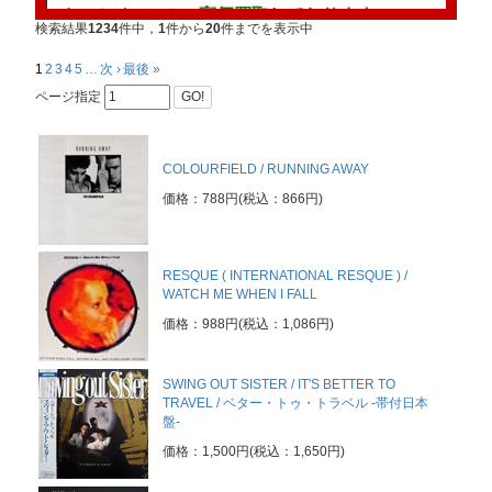
■オールジャンル、高価買取しております■
検索結果
1234
件中，
1
件から
20
件までを表示中
高価買取リストも沢山ございます。随時更新中！！詳しくは
コチラ
か
1
2
3
4
5
…
次 ›
最後 »
ページ指定
GO!
当店のギター・ポップ/ネオ・アコースティックでは
クラブヒット系のLP,12'',7''はもちろん、心の琴線を揺さぶる英国
COLOURFIELD / RUNNING AWAY
ィックやUSインディーポップ、CREATIONレーベル周辺のUK ROC
ーなどを中心に取り揃えております。大量の買付商品の中からカルト
価格：788円(税込：866円)
珍盤などのお宝レコードもアップしていきますのでご期待下さい。ま
プ、ネオアコ系のレコード、CDの高額買取にも力を入れております
は
コチラ
からどうぞ。宜しくお願い致します。
RESQUE ( INTERNATIONAL RESQUE ) /
WATCH ME WHEN I FALL
価格：988円(税込：1,086円)
SWING OUT SISTER / IT'S BETTER TO
TRAVEL / ベター・トゥ・トラベル -帯付日本
盤-
価格：1,500円(税込：1,650円)