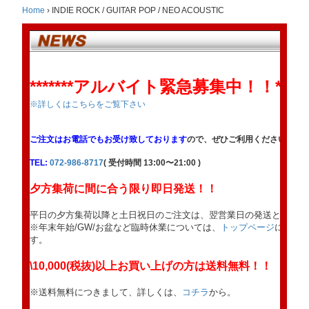
Home
›
INDIE ROCK / GUITAR POP / NEO ACOUSTIC
*******アルバイト緊急募集中！！******
※詳しくはこちらをご覧下さい
ご注文はお電話でもお受け致しております
ので、ぜひご利用ください。
TEL:
072-986-8717
( 受付時間 13:00〜21:00 )
夕方集荷に間に合う限り即日発送！！
平日の夕方集荷以降と土日祝日のご注文は、翌営業日の発送となりま
※年末年始/GW/お盆など臨時休業については、
トップページ
にてお
す。
\10,000(税抜)以上お買い上げの方は送料無料！！
※送料無料につきまして、詳しくは、
コチラ
から。