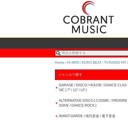
Home
›
Hi-NRG / EURO BEAT / TV-RADIO HIT / S
ジャンルで探す
GARAGE / DISCO / HOUSE / DANCE CLAS
SIC [ 7'' / 12'' / LP ]
ALTERNATIVE DISCO [ COSMIC / PROGRE
SSIVE / DANCE ROCK ]
AVANT-GARDE / 現代音楽 / 電子音楽