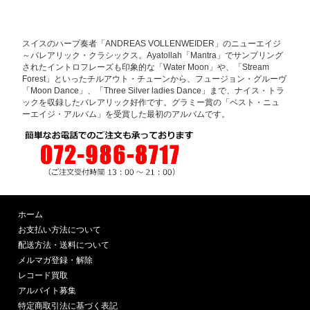
スイスのハープ奏者「ANDREAS VOLLENWEIDER」のニューエイジ
～バレアリック・クラシックス。Ayatollah「Mantra」でサンプリング
されたイントロフレーズも印象的な「Water Moon」や、「Stream
Forest」といったチルアウト・チューンから、フュージョン・グルーヴ
「Moon Dance」、「Three Silver ladies Dance」まで、ナイス・トラ
ックを収録したバレアリック好作です。グラミー賞の「ベスト・ニュ
ーエイジ・アルバム」を受賞した最初のアルバムです。
ホーム
お支払い方法について
配送方法・送料について
メルマガ登録・解除
レコード買取
アルバイト募集
特定商取引法に基づく表記