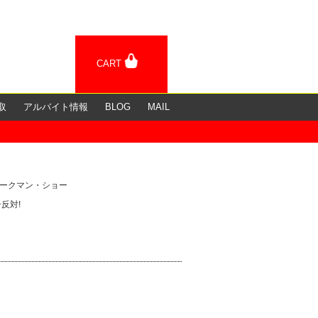
CART
取
アルバイト情報
BLOG
MAIL
 スネークマン・ショー
反対!