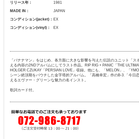
リリース年：
1981
MADE IN：
JAPAN
コンディション(jacket)：
EX
コンディション(vinyl)：
EX
「バナナマン」をはじめ、各方面に大きな影響を与えた伝説のユニット「スネ
える内容の2NDアルバムにしてラスト作品。RIP RIG + PANIC「THE ULTIMATE
HOLGER CZUKAY「PERSIAN LOVE」収録。他にも、「MELON」、「
シーン絶頂期をパウチした金字塔的アルバム。「高橋幸宏」作のB-3.「今日
えるエヴァー・グリーンな魅力の名インスト。
歌詞カード付。