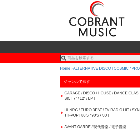
Home
›
ALTERNATIVE DISCO [ COSMIC / PR
ジャンルで探す
GARAGE / DISCO / HOUSE / DANCE CLAS
SIC [ 7'' / 12'' / LP ]
Hi-NRG / EURO BEAT / TV-RADIO HIT / SYN
TH-POP [ 80'S / 90'S / '00 ]
AVANT-GARDE / 現代音楽 / 電子音楽